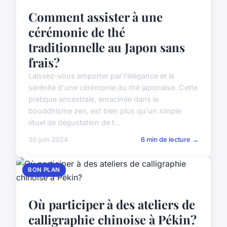
Comment assister à une
cérémonie de thé
traditionnelle au Japon sans
frais?
Laissez-vous emporter par l'élégance et la
sérénité d'une cérémonie du thé japonaise. Cette
pratique ancestrale, enracinée dans le
bouddhisme zen, est bien plus qu'un simple
rituel de dégustation de t...
30 juin 2024
6 min de lecture →
BON PLAN
Où participer à des ateliers de
calligraphie chinoise à Pékin?